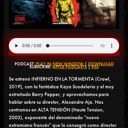
PODCAST:
PLAY IN NEW WINDOW
|
DOWNLOAD
SUBSCRIBE:
APPLE PODCASTS
|
RSS
Se estrenó INFIERNO EN LA TORMENTA (Crawl,
2019), con la fantástica Kaya Scodelario y el muy
extrañado Barry Pepper, y aprovechamos para
hablar sobre su director, Alexandre Aja. Nos
centramos en ALTA TENSIÓN (Haute Tension,
2003), exponente del denominado “nuevo
extremismo francés” que lo consagró como director