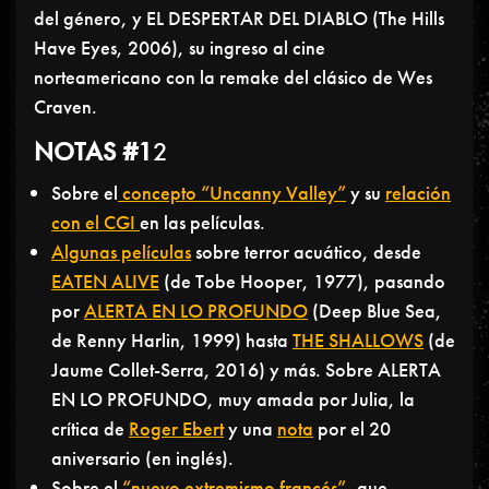
del género, y EL DESPERTAR DEL DIABLO (The Hills
Have Eyes, 2006), su ingreso al cine
norteamericano con la remake del clásico de Wes
Craven.
NOTAS #1
2
Sobre el
concepto “Uncanny Valley”
y su
relación
con el CGI
en las películas.
Algunas películas
sobre terror acuático, desde
EATEN ALIVE
(de Tobe Hooper, 1977), pasando
por
ALERTA EN LO PROFUNDO
(Deep Blue Sea,
de Renny Harlin, 1999) hasta
THE SHALLOWS
(de
Jaume Collet-Serra, 2016) y más. Sobre ALERTA
EN LO PROFUNDO, muy amada por Julia, la
crítica de
Roger Ebert
y una
nota
por el 20
aniversario (en inglés).
Sobre el
“nuevo extremismo francés”
, que