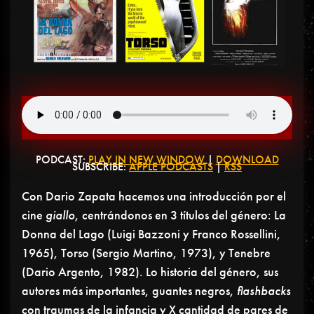
PODCAST:
PLAY IN NEW WINDOW
|
DOWNLOAD
SUBSCRIBE:
APPLE PODCASTS
|
RSS
Con Dario Zapata hacemos una introducción por el
cine
giallo
, centrándonos en 3 títulos del género: La
Donna del Lago (Luigi Bazzoni y Franco Rossellini,
1965), Torso (Sergio Martino, 1973), y Tenebre
(Dario Argento, 1982). Lo historia del género, sus
autores más importantes, guantes negros,
flashbacks
con traumas de la infancia y X cantidad de pares de